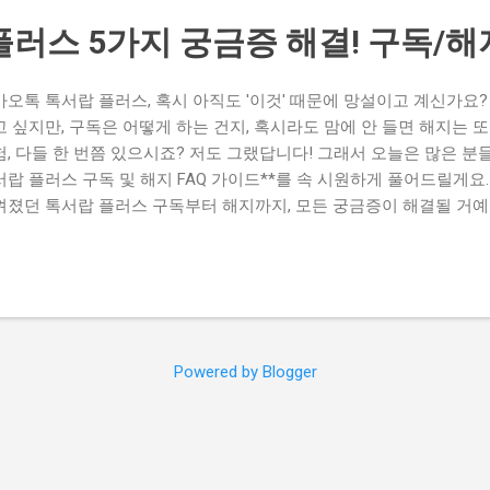
러스 5가지 궁금증 해결! 구독/해지 
카오톡 톡서랍 플러스, 혹시 아직도 '이것' 때문에 망설이고 계신가요
고 싶지만, 구독은 어떻게 하는 건지, 혹시라도 맘에 안 들면 해지는 
험, 다들 한 번쯤 있으시죠? 저도 그랬답니다! 그래서 오늘은 많은 분
서랍 플러스 구독 및 해지 FAQ 가이드**를 속 시원하게 풀어드릴게요
껴졌던 톡서랍 플러스 구독부터 해지까지, 모든 궁금증이 해결될 거예요
러스의 모든 것을 완벽하게 이해하고 활용하는 법을 알아봅시다! 톡서랍
오톡 톡서랍 플러스는 소중한 대화 내용을 안전하게 보관하고 싶으신가
이 넉넉한 저장 공간을 확보할 수 있습니다. 단순한 백업을 넘어, 다
 스마트한 방법을 제시합니다. Q: 톡서랍 플러스, 구독하면 어떤 점이
량 초과 시 추가 공간을 제공하며, 대화 내용을 PC 등 다른 기기에서
 구분 무료 (기본) 플러스 (유료) 저장 용량 제한적 넉넉한 추가 용량 
Powered by Blogger
 파일 형식 지원 및 편리한 검색 동시 접속 불가능 PC 등 여러 기기
 플러스는 저장 공간과 관리 편의성 면에서 확연한 차이를 보입니다. 👇 
 질문 모음. ▶ 톡서랍 플러스 FAQ 구독 혜택, 이것만은 알아두자 
독 혜택이 궁금하신가요? 저도 처음엔 ‘이거 꼭 필요할까?’ 망설였는