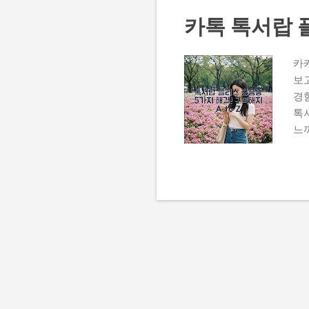
카톡 톡서랍 플
카
보
경
톡
느
플
카
없
하는
용
다.
양한
서랍
묻는
구