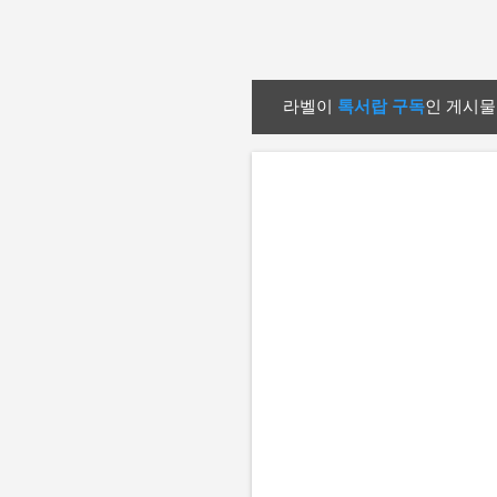
라벨이
톡서랍 구독
인 게시물
글