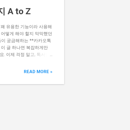
A to Z
? 꽤 유용한 기능이라 사용해
또 어떻게 해야 할지 막막했던
들이 궁금해하는 **카카오톡
. 이 글 하나면 복잡하게만
. 이제 걱정 말고, 톡서랍
 플러스, 왜 필요할까? 카
요? 대화 내용 유실 걱정
READ MORE »
양한 파일을 체계적으로 관리
 좋아지나요? A: 기본 제공
도 편리하게 관리할 수 있습니
제공 파일 관리 기본 백업 다
에서 사용 가능 위 표처럼 톡
구독/해지 A to Z, 자주
카카오톡 톡서랍 플러스, 혹시
데, 써보니 정말 유용하더라