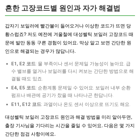
흔한 고장코드별 원인과 자가 해결법
갑자기 보일러에 빨간불이 들어오거나 이상한 코드가 뜨면 당
황스럽죠? 저도 예전에 겨울철에 대성쎌틱 보일러 고장코드 때
문에 발만 동동 구른 경험이 있어요. 막상 알고 보면 간단한 원
인으로 해결되는 경우가 많답니다.
E1, E2 코드
: 물 부족이나 센서 문제일 가능성이 높아요. 급
수 밸브를 열거나 보일러를 다시 켜보는 간단한 방법으로 해
결될 때도 있죠.
E4, E5 코드
: 순환계통 문제일 수 있어요. 보일러 내부 순환
펌프나 배관에 공기가 찼을 때 나타나곤 한답니다.
E11, E12 코드
: 과열이나 온도 센서 이상으로 뜨기도 해요.
대성쎌틱 보일러 고장코드 원인과 해결 방법을 미리 알아두면,
출장 기사님을 기다리는 시간을 줄일 수 있어요. 다음은 몇 가지
간단한 점검 사항이에요.